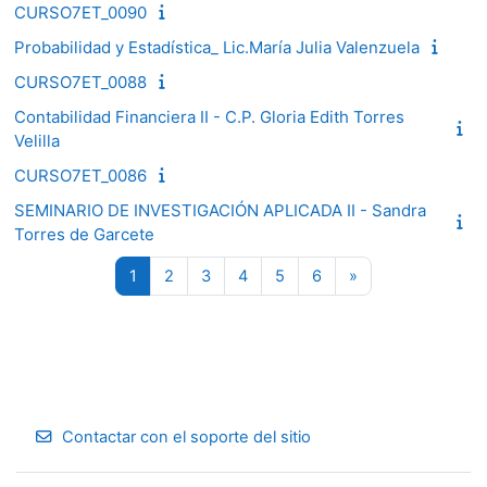
CURSO7ET_0090
Probabilidad y Estadística_ Lic.María Julia Valenzuela
CURSO7ET_0088
Contabilidad Financiera II - C.P. Gloria Edith Torres
Velilla
CURSO7ET_0086
SEMINARIO DE INVESTIGACIÓN APLICADA II - Sandra
Torres de Garcete
Página 1
Página 2
Página 3
Página 4
Página 5
Página 6
Siguiente página
1
2
3
4
5
6
»
Contactar con el soporte del sitio