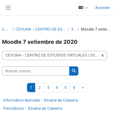
Salta al contenido principal
Acceder
Panel lateral
Cursos
CEVUNA - CENTRO DE ESTUDIOS VIRTUALES
2020
Moodle 7 setiembre de 2020
Moodle 7 setiembre de 2020
Categorías
Buscar cursos
Buscar cursos
Página 1
Página 2
Página 3
Página 4
Página 5
Página 6
Siguiente página
1
2
3
4
5
6
»
Informática Aplicada - Silvana de Calastra
Periodismo - Silvana de Calastra